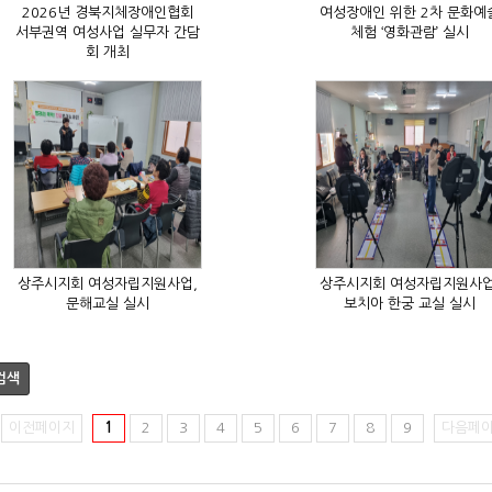
체험 ‘영화관람’ 실시
회 개최
문해교실 실시
보치아 한궁 교실 실시
검색
이전페이지
1
2
3
4
5
6
7
8
9
다음페