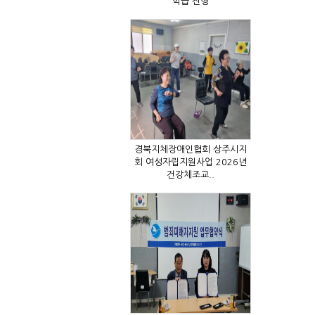
학습 진행
건강체조교..