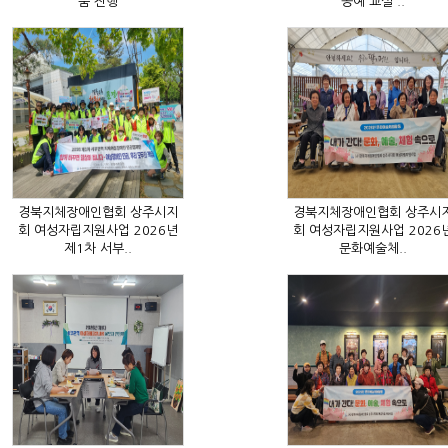
눔 진행
공예 교실 ..
제1차 서부..
문화예술체..