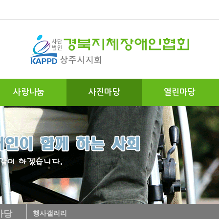
사랑나눔
사진마당
열린마당
마당
행사갤러리