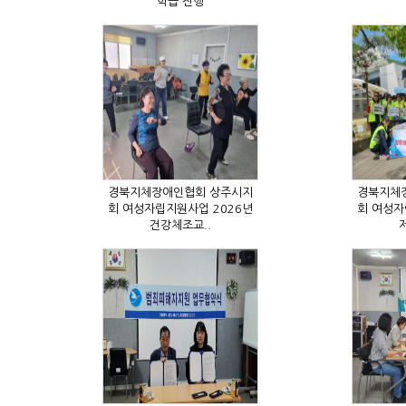
학습 진행
건강체조교..
제