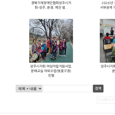
회–상주․문경․예천 범..
문
진행
검색
이전페이지