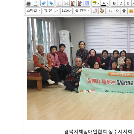
스타일
"맑은 고딕", 굴림, "Malgun Gothic", gulim
12px
줄 간격