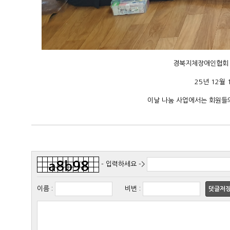
경북지체장애인협회 
25년 12월
이날 나눔 사업에서는 회원들
- 입력하세요 ->
이름
:
비번
:
덧글저