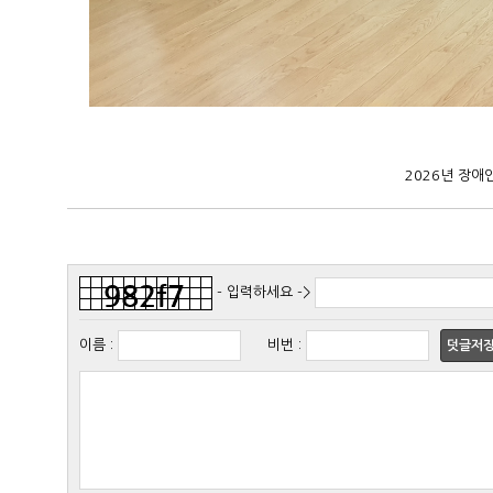
2026년 장애
- 입력하세요 ->
이름
:
비번
:
덧글저