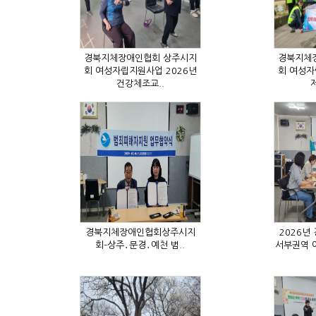
건강체조교..
제
회–상주․문경․예천 범..