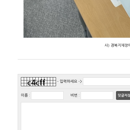
사) 경북지체장
- 입력하세요 ->
이름
:
비번
:
덧글저