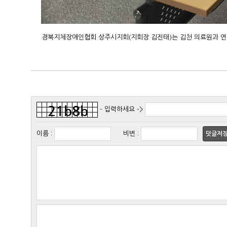
- 입력하세요 ->
이름
:
비번
:
덧글저