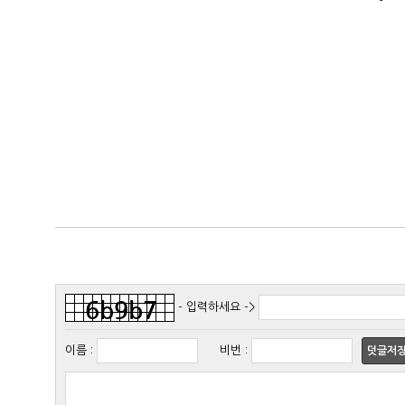
- 입력하세요 ->
이름
:
비번
:
덧글저