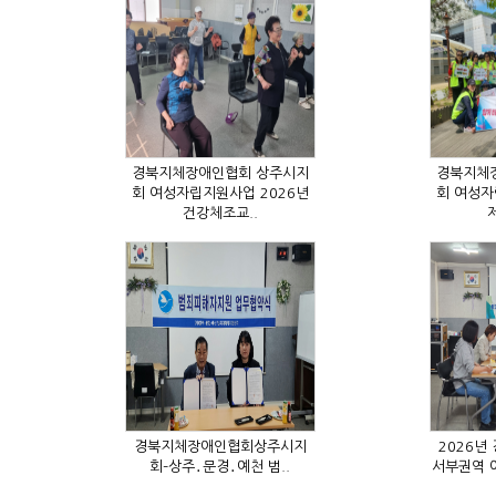
건강체조교..
제
회–상주․문경․예천 범..