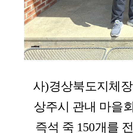
사
)
경상북도지체장
상주시 관내 마을
즉석 죽
150
개를 