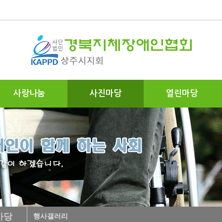
사랑나눔
사진마당
열린마당
마당
행사갤러리