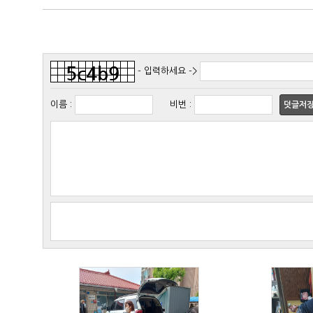
- 입력하세요 ->
이름
:
비번
:
덧글저