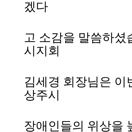
겠다
고
소감을 말씀하셨
시지회
상주시