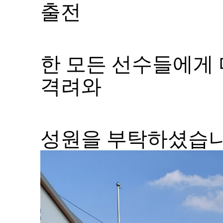
출전
격려와
성원을 부탁하셨습