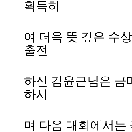
획득하
여 더욱 뜻 깊은 수
출전
하시
며