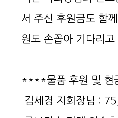
원도 손꼽아 기다리고
****물품 후원 및 현
김세경 지회장님 : 75,