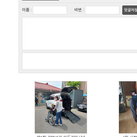
이름
:
비번
:
덧글저