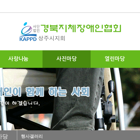
사랑나눔
사진마당
열린마당
마당
행사갤러리