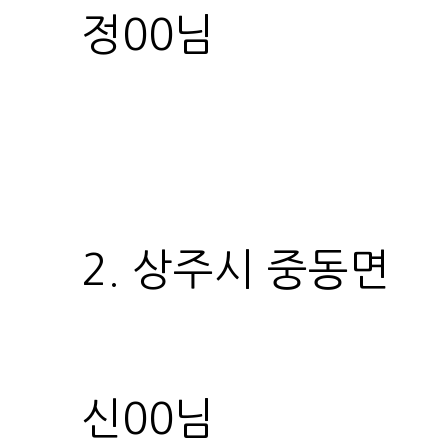
정00님
2. 상주시 중동면
신00님