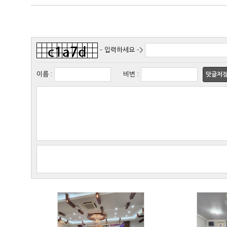
- 입력하세요 ->
이름
:
비번
:
덧글저