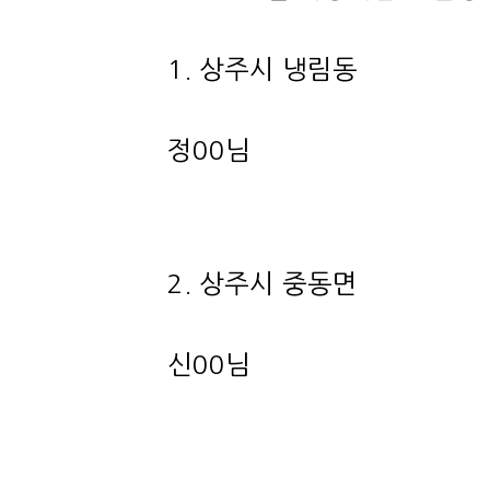
1. 상주시 냉림동
정00님
2. 상주시 중동면
신00님