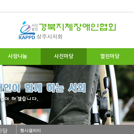
사랑나눔
사진마당
열린마당
마당
행사갤러리