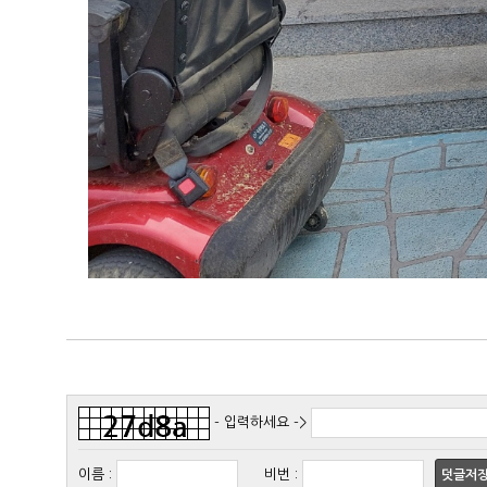
- 입력하세요 ->
이름
:
비번
:
덧글저