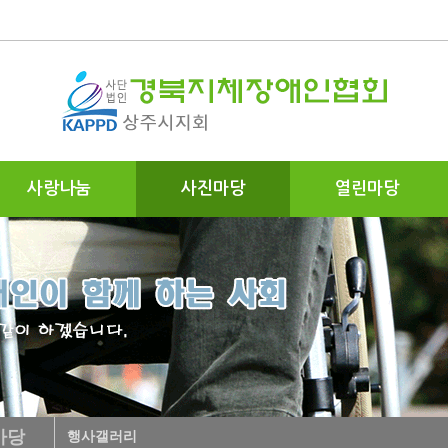
사랑나눔
사진마당
열린마당
마당
행사갤러리